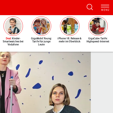
Deal
: Kinder-
GigaMobil Young:
iPhone 18: Release &
GigaCube-Tarife:
Smartwatches bei
Tarife für junge
mehr im Überblick
Highspeed-Internet
Vodafone
Leute