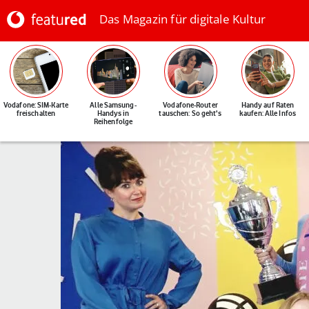
Das Magazin für digitale Kultur
Vodafone: SIM-Karte
Alle Samsung-
Vodafone-Router
Handy auf Raten
freischalten
Handys in
tauschen: So geht's
kaufen: Alle Infos
Reihenfolge