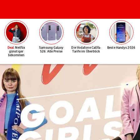
Deal
: Netflix
Samsung Galaxy
Die Vodafone CallYa-
Beste Handys 2026
günstiger
S26: Alle Preise
Tarife im Überblick
bekommen