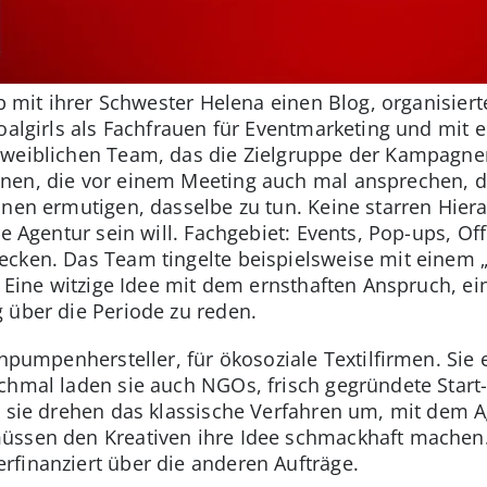
eb mit ihrer Schwester Helena einen Blog, organisier
oalgirls als Fachfrauen für Eventmarketing und mit e
 weiblichen Team, das die Zielgruppe der Kampagnen
nen, die vor einem Meeting auch mal ansprechen, d
nnen ermutigen, dasselbe zu tun. Keine starren Hier
ne Agentur sein will. Fachgebiet: Events, Pop-ups, O
cken. Das Team tingelte beispielsweise mit einem 
. Eine witzige Idee mit dem ernsthaften Anspruch, ei
 über die Periode zu reden.
chpumpenhersteller, für ökosoziale Textilfirmen. Si
chmal laden sie auch NGOs, frisch gegründete Start
– sie drehen das klassische Verfahren um, mit dem 
üssen den Kreativen ihre Idee schmackhaft machen. 
rfinanziert über die anderen Aufträge.