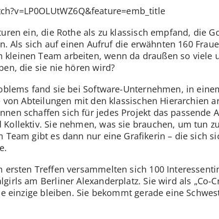
tch?v=LP0OLUtWZ6Q&feature=emb_title
uren ein, die Rothe als zu klassisch empfand, die Go
en. Als sich auf einen Aufruf die erwähnten 160 Frau
kleinen Team arbeiten, wenn da draußen so viele u
ben, die sie nie hören wird?
Problems fand sie bei Software-Unternehmen, in ein
e von Abteilungen mit den klassischen Hierarchien ar
nnen schaffen sich für jedes Projekt das passende 
Kollektiv. Sie nehmen, was sie brauchen, um tun zu
 Team gibt es dann nur eine Grafikerin – die sich si
e.
 ersten Treffen versammelten sich 100 Interessentin
girls am Berliner Alexanderplatz. Sie wird als „Co-
die einzige bleiben. Sie bekommt gerade eine Schwes
.