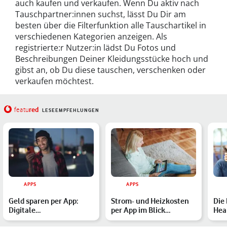
auch kaufen und verkaufen. Wenn Du aktiv nach
Tauschpartner:innen suchst, lässt Du Dir am
besten über die Filterfunktion alle Tauschartikel in
verschiedenen Kategorien anzeigen. Als
registrierte:r Nutzer:in lädst Du Fotos und
Beschreibungen Deiner Kleidungsstücke hoch und
gibst an, ob Du diese tauschen, verschenken oder
verkaufen möchtest.
red
featu
LESEEMPFEHLUNGEN
APPS
APPS
Geld sparen per App:
Strom- und Heizkosten
Die
Digitale
per App im Blick
Hea
Schnäppchenjagd und
behalten: Mit diesen 5
Fee