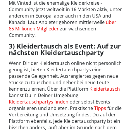
Finanzplanung
Anw…
All
Mit Vinted ist die ehemalige Kleiderkreisel-
Community jetzt weltweit in 16 Märkten aktiv, unter
anderem in Europa, aber auch in den USA und
Kanada. Laut Anbieter gehören mittlerweile
über
65 Millionen Mitglieder
zur wachsenden
Community.
3) Kleidertausch als Event: Auf zur
nächsten Kleidertauschparty
Wenn Dir der Kleidertausch online nicht persönlich
genug ist, bieten Kleidertauschpartys eine
passende Gelegenheit, Ausrangiertes gegen neue
Stücke zu tauschen und nebenbei neue Leute
kennenzulernen. Über die Plattform
Kleidertausch
kannst Du in Deiner Umgebung
Kleidertauschpartys finden
oder selbst Events
organisieren und anbieten. Praktische
Tipps
für die
Vorbereitung und Umsetzung findest Du auf der
Plattform ebenfalls. Jede Kleidertauschparty ist ein
bisschen anders, läuft aber im Grunde nach dem