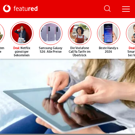
ten
Deal
: Netflix
Samsung Galaxy
Die Vodafone
Beste Handys
Deal
e
günstiger
S26: Alle Preise
CallYa-Tarife im
2026
Smar
bekommen
Überblick
bei 