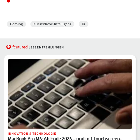
Gaming
Kuenstliche-Intelligenz
Ki
red
featu
LESEEMPFEHLUNGEN
INNOVATION & TECHNOLOGIE
MacBook Pro M6: Ab Ende 2026 – und mit Touchscreen-