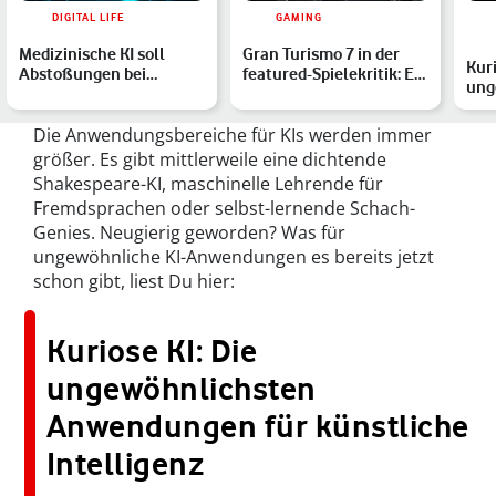
DIGITAL LIFE
GAMING
Medizinische KI soll
Gran Turismo 7 in der
Kuri
Abstoßungen bei
featured-Spielekritik: Ein
ung
Herztransplantationen
echter Motorspor…
Anw
erkenn…
kün
Die Anwendungsbereiche für KIs werden immer
größer. Es gibt mittlerweile eine dichtende
Shakespeare-KI, maschinelle Lehrende für
Fremdsprachen oder selbst-lernende Schach-
Genies. Neugierig geworden? Was für
ungewöhnliche KI-Anwendungen es bereits jetzt
schon gibt, liest Du hier:
Kuriose KI: Die
ungewöhnlichsten
Anwendungen für künstliche
Intelligenz