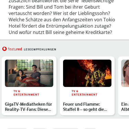
Zusätzlich beantwortet die Serie "lebenswichtige"
Fragen: Sind Bill und Tom bei ihrer Geburt
vertauscht worden? Wer ist der Lieblingssohn?
Welche Schätze aus den Anfangszeiten von Tokio
Hotel fördert die Entrümpelungsaktion zutage?
Und wofür nutzt Bill seine geheime Kreditkarte?
red
featu
LESEEMPFEHLUNGEN
TV &
TV &
ENTERTAINMENT
ENTERTAINMENT
GigaTV-Mediatheken für
Feuer und Flamme:
Ein
Reality-TV-Fans: Diese
Staffel 8 – so geht die
Alb
13 Mediatheken vers…
Feuerwehrdoku weiter
sch
Ges