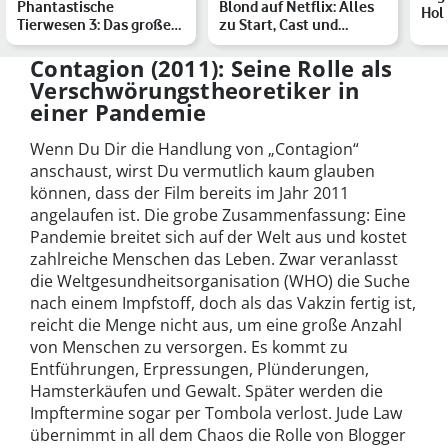
Phantastische
Blond auf Netflix: Alles
Hol
Tierwesen 3: Das große
zu Start, Cast und
Int
Quiz zur Fantasy-Reihe
Handlung des Marilyn-…
Contagion (2011): Seine Rolle als
Verschwörungstheoretiker in
einer Pandemie
Wenn Du Dir die Handlung von „Contagion“
anschaust, wirst Du vermutlich kaum glauben
können, dass der Film bereits im Jahr 2011
angelaufen ist. Die grobe Zusammenfassung: Eine
Pandemie breitet sich auf der Welt aus und kostet
zahlreiche Menschen das Leben. Zwar veranlasst
die Weltgesundheitsorganisation (WHO) die Suche
nach einem Impfstoff, doch als das Vakzin fertig ist,
reicht die Menge nicht aus, um eine große Anzahl
von Menschen zu versorgen. Es kommt zu
Entführungen, Erpressungen, Plünderungen,
Hamsterkäufen und Gewalt. Später werden die
Impftermine sogar per Tombola verlost. Jude Law
übernimmt in all dem Chaos die Rolle von Blogger