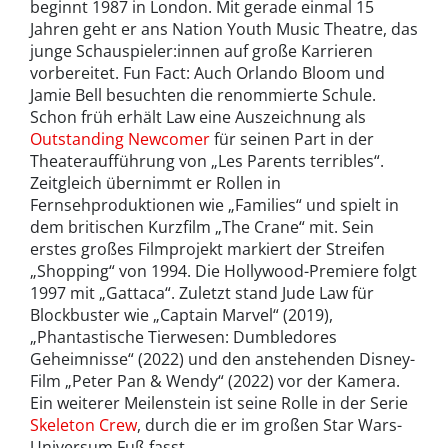
beginnt 1987 in London. Mit gerade einmal 15
Jahren geht er ans Nation Youth Music Theatre, das
junge Schauspieler:innen auf große Karrieren
vorbereitet. Fun Fact: Auch Orlando Bloom und
Jamie Bell besuchten die renommierte Schule.
Schon früh erhält Law eine Auszeichnung als
Outstanding Newcomer
für seinen Part in der
Theateraufführung von „Les Parents terribles“.
Zeitgleich übernimmt er Rollen in
Fernsehproduktionen wie „Families“ und spielt in
dem britischen Kurzfilm „The Crane“ mit. Sein
erstes großes Filmprojekt markiert der Streifen
„Shopping“ von 1994. Die Hollywood-Premiere folgt
1997 mit „Gattaca“. Zuletzt stand Jude Law für
Blockbuster wie „Captain Marvel“ (2019),
„Phantastische Tierwesen: Dumbledores
Geheimnisse“ (2022) und den anstehenden Disney-
Film „Peter Pan & Wendy“ (2022) vor der Kamera.
Ein weiterer Meilenstein ist seine Rolle in der Serie
Skeleton Crew
, durch die er im großen Star Wars-
Universum Fuß fasst.