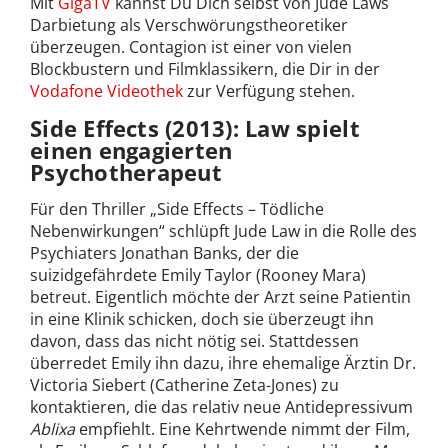
Mit
GigaTV
kannst Du Dich selbst von Jude Laws
Darbietung als Verschwörungstheoretiker
überzeugen. Contagion ist einer von vielen
Blockbustern und Filmklassikern, die Dir in der
Vodafone Videothek
zur Verfügung stehen.
Side Effects (2013): Law spielt
einen engagierten
Psychotherapeut
Für den Thriller „Side Effects – Tödliche
Nebenwirkungen“ schlüpft Jude Law in die Rolle des
Psychiaters Jonathan Banks, der die
suizidgefährdete Emily Taylor (Rooney Mara)
betreut. Eigentlich möchte der Arzt seine Patientin
in eine Klinik schicken, doch sie überzeugt ihn
davon, dass das nicht nötig sei. Stattdessen
überredet Emily ihn dazu, ihre ehemalige Ärztin Dr.
Victoria Siebert (Catherine Zeta-Jones) zu
kontaktieren, die das relativ neue Antidepressivum
Ablixa
empfiehlt. Eine Kehrtwende nimmt der Film,