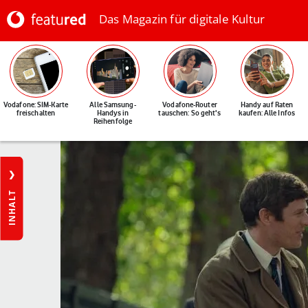
Das Magazin für digitale Kultur
Vodafone: SIM-Karte
Alle Samsung-
Vodafone-Router
Handy auf Raten
freischalten
Handys in
tauschen: So geht's
kaufen: Alle Infos
Reihenfolge
INHALT