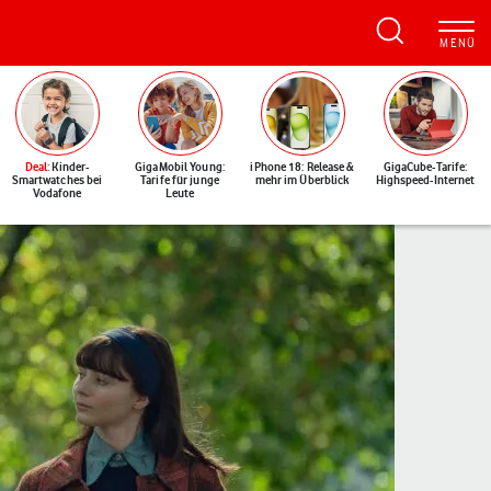
Deal
: Kinder-
GigaMobil Young:
iPhone 18: Release &
GigaCube-Tarife:
Smartwatches bei
Tarife für junge
mehr im Überblick
Highspeed-Internet
Vodafone
Leute