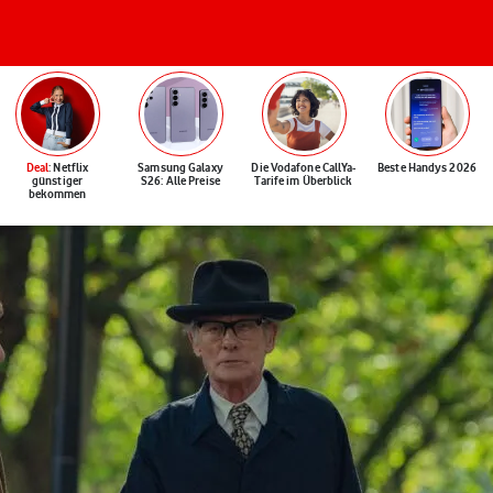
Deal
: Netflix
Samsung Galaxy
Die Vodafone CallYa-
Beste Handys 2026
günstiger
S26: Alle Preise
Tarife im Überblick
bekommen