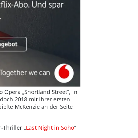
p Opera „Shortland Street“, in
edoch 2018 mit ihrer ersten
pielte McKenzie an der Seite
Thriller „
Last Night in Soho
“