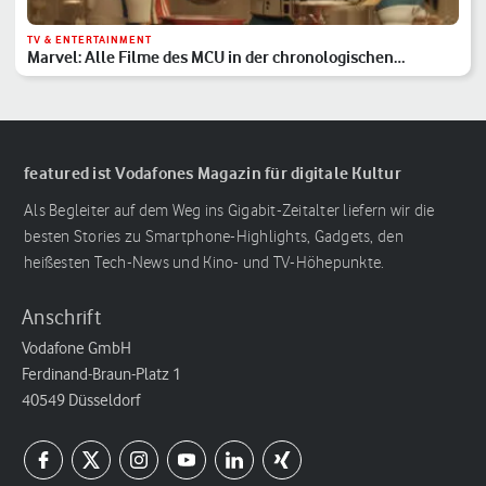
TV & ENTERTAINMENT
Marvel: Alle Filme des MCU in der chronologischen
Reihenfolge
featured ist Vodafones Magazin für digitale Kultur
Als Begleiter auf dem Weg ins Gigabit-Zeitalter liefern wir die
besten Stories zu Smartphone-Highlights, Gadgets, den
heißesten Tech-News und Kino- und TV-Höhepunkte.
Anschrift
Vodafone GmbH
Ferdinand-Braun-Platz 1
40549 Düsseldorf