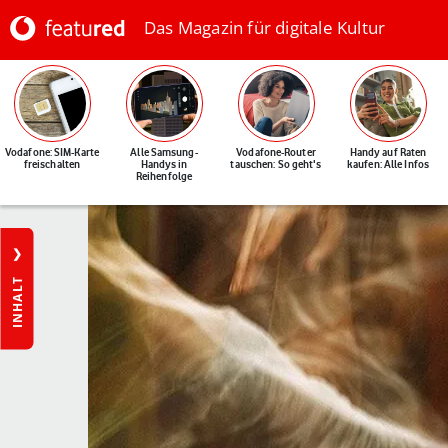
Das Magazin für digitale Kultur
Vodafone: SIM-Karte
Alle Samsung-
Vodafone-Router
Handy auf Raten
freischalten
Handys in
tauschen: So geht's
kaufen: Alle Infos
Reihenfolge
INHALT