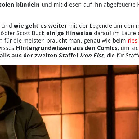
stolen bündeln
und mit diesen auf ihn abgefeuerte 
n und
wie geht es weiter
mit der Legende um den my
höpfer Scott Buck
einige Hinweise
darauf im Laufe d
ch für die meisten braucht man, genau wie beim
ries
wisses
Hintergrundwissen aus den Comics
, um si
ails aus der zweiten Staffel
Iron Fist
,
die für Staf