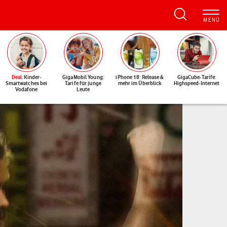
Deal
: Kinder-
GigaMobil Young:
iPhone 18: Release &
GigaCube-Tarife:
Smartwatches bei
Tarife für junge
mehr im Überblick
Highspeed-Internet
Vodafone
Leute