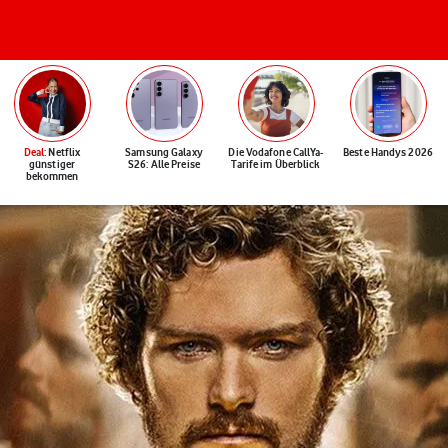
Deal
: Netflix
Samsung Galaxy
Die Vodafone CallYa-
Beste Handys 2026
günstiger
S26: Alle Preise
Tarife im Überblick
bekommen