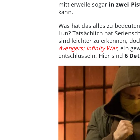
mittlerweile sogar
in zwei Pi
kann.
Was hat das alles zu bedeute
Lun? Tatsächlich hat Seriensc
sind leichter zu erkennen, do
Avengers: Infinity War
, ein ge
entschlüsseln. Hier sind
6 Det