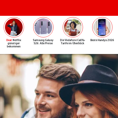
Deal
: Netflix
Samsung Galaxy
Die Vodafone CallYa-
Beste Handys 2026
günstiger
S26: Alle Preise
Tarife im Überblick
bekommen