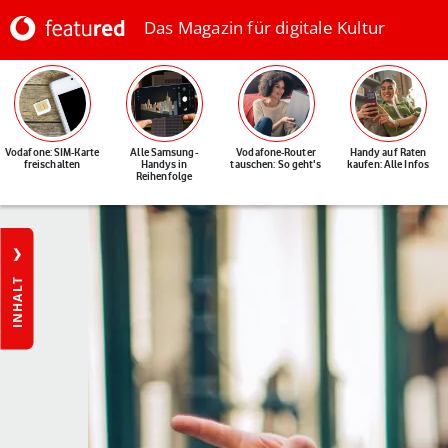
Das Magazin für digitale Kultur
Vodafone: SIM-Karte
Alle Samsung-
Vodafone-Router
Handy auf Raten
freischalten
Handys in
tauschen: So geht's
kaufen: Alle Infos
Reihenfolge
INHALT