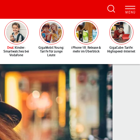
Deal
: Kinder-
GigaMobil Young:
iPhone 18: Release &
GigaCube-Tarife:
Smartwatches bei
Tarife für junge
mehr im Überblick
Highspeed-Internet
Vodafone
Leute