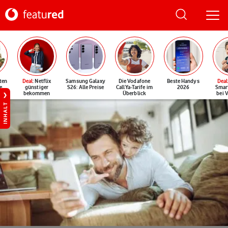
ten
Deal
: Netflix
Samsung Galaxy
Die Vodafone
Beste Handys
Deal
e
günstiger
S26: Alle Preise
CallYa-Tarife im
2026
Smar
bekommen
Überblick
bei 
INHALT