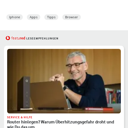
Iphone
Apps
Tipps
Browser
red
featu
LESEEMPFEHLUNGEN
SERVICE & HILFE
Router hinlegen? Warum Überhitzungsgefahr droht und
wie Du das um…