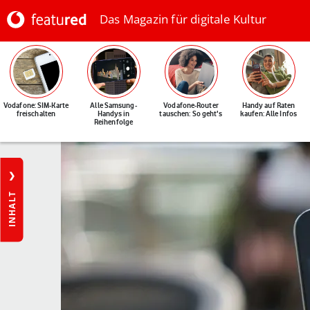
Das Magazin für digitale Kultur
Vodafone: SIM-Karte
Alle Samsung-
Vodafone-Router
Handy auf Raten
freischalten
Handys in
tauschen: So geht's
kaufen: Alle Infos
Reihenfolge
INHALT