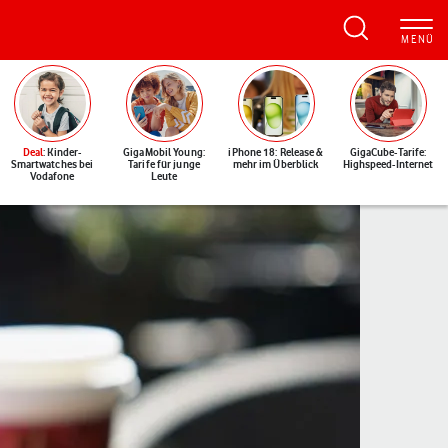
Deal
: Kinder-
GigaMobil Young:
iPhone 18: Release &
GigaCube-Tarife:
Smartwatches bei
Tarife für junge
mehr im Überblick
Highspeed-Internet
Vodafone
Leute