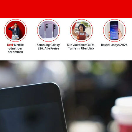
Deal
: Netflix
Samsung Galaxy
Die Vodafone CallYa-
Beste Handys 2026
günstiger
S26: Alle Preise
Tarife im Überblick
bekommen