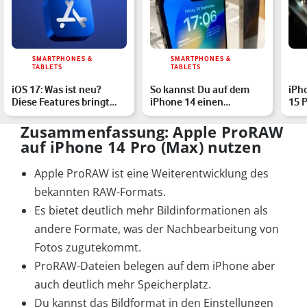
SMARTPHONES &
SMARTPHONES &
TABLETS
TABLETS
iOS 17: Was ist neu?
So kannst Du auf dem
iPh
Diese Features bringt
iPhone 14 einen
15 
das Update
Screenshot machen
Upg
Zusammenfassung: Apple ProRAW
auf iPhone 14 Pro (Max) nutzen
Apple ProRAW ist eine Weiterentwicklung des
bekannten RAW-Formats.
Es bietet deutlich mehr Bildinformationen als
andere Formate, was der Nachbearbeitung von
Fotos zugutekommt.
ProRAW-Dateien belegen auf dem iPhone aber
auch deutlich mehr Speicherplatz.
Du kannst das Bildformat in den Einstellungen