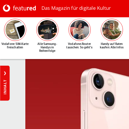
Das Magazin für digitale Kultur
Vodafone: SIM-Karte
Alle Samsung-
Vodafone-Router
Handy auf Raten
freischalten
Handys in
tauschen: So geht's
kaufen: Alle Infos
Reihenfolge
INHALT