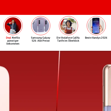
Deal
: Netflix
Samsung Galaxy
Die Vodafone CallYa-
Beste Handys 2026
günstiger
S26: Alle Preise
Tarife im Überblick
bekommen