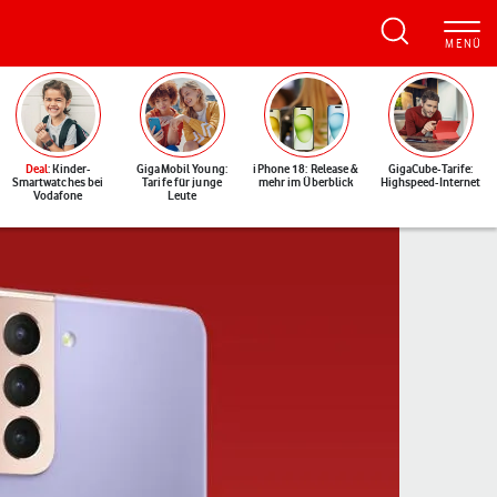
Deal
: Kinder-
GigaMobil Young:
iPhone 18: Release &
GigaCube-Tarife:
Smartwatches bei
Tarife für junge
mehr im Überblick
Highspeed-Internet
Vodafone
Leute