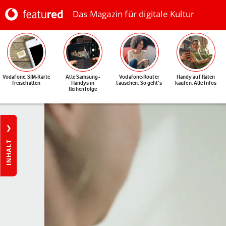
Das Magazin für digitale Kultur
Vodafone: SIM-Karte
Alle Samsung-
Vodafone-Router
Handy auf Raten
freischalten
Handys in
tauschen: So geht's
kaufen: Alle Infos
Reihenfolge
INHALT