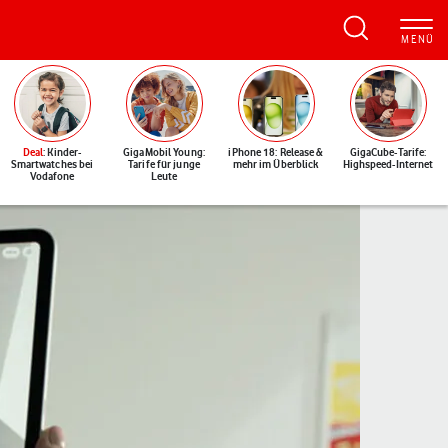
Deal
: Kinder-
GigaMobil Young:
iPhone 18: Release &
GigaCube-Tarife:
Smartwatches bei
Tarife für junge
mehr im Überblick
Highspeed-Internet
Vodafone
Leute