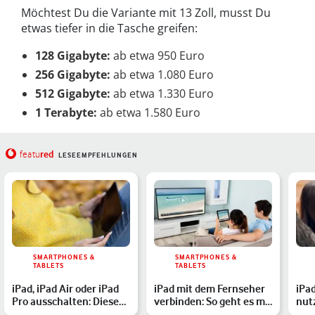
Möchtest Du die Variante mit 13 Zoll, musst Du
etwas tiefer in die Tasche greifen:
128 Gigabyte:
ab etwa 950 Euro
256 Gigabyte:
ab etwa 1.080 Euro
512 Gigabyte:
ab etwa 1.330 Euro
1 Terabyte:
ab etwa 1.580 Euro
red
featu
LESEEMPFEHLUNGEN
SMARTPHONES &
SMARTPHONES &
TABLETS
TABLETS
iPad, iPad Air oder iPad
iPad mit dem Fernseher
iPa
Pro ausschalten: Diese
verbinden: So geht es mit
nut
Optionen hast Du
und ohne Kabel
der