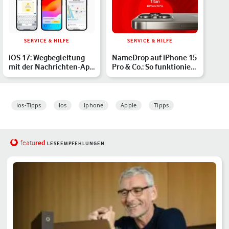
SERVICE & HILFE
SERVICE & HILFE
iOS 17: Wegbegleitung
NameDrop auf iPhone 15
mit der Nachrichten-App
Pro & Co.: So funktioniert
– so funktioniert d…
das coole Featu…
Ios-Tipps
Ios
Iphone
Apple
Tipps
red
featu
LESEEMPFEHLUNGEN