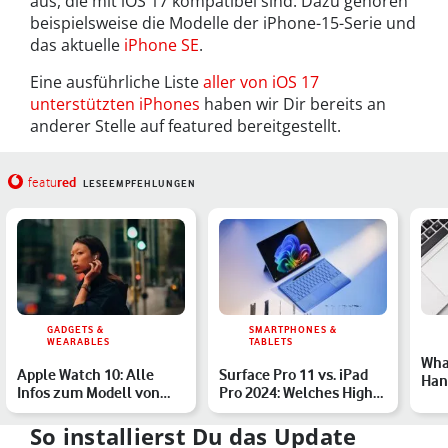
aus, die mit iOS 17 kompatibel sind. Dazu gehören
beispielsweise die Modelle der iPhone-15-Serie und
das aktuelle
iPhone SE
.
Eine ausführliche Liste
aller von iOS 17
unterstützten iPhones
haben wir Dir bereits an
anderer Stelle auf featured bereitgestellt.
red
featu
LESEEMPFEHLUNGEN
GADGETS &
SMARTPHONES &
WEARABLES
TABLETS
Wha
Apple Watch 10: Alle
Surface Pro 11 vs. iPad
Han
Infos zum Modell von
Pro 2024: Welches High-
ver
2024
End-Tablet eignet …
So installierst Du das Update