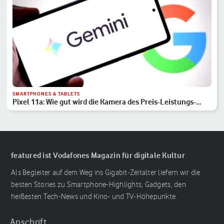
SMARTPHONES & TABLETS
Pixel 11a: Wie gut wird die Kamera des Preis-Leistungs-
Hits?
featured ist Vodafones Magazin für digitale Kultur
Als Begleiter auf dem Weg ins Gigabit-Zeitalter liefern wir die
besten Stories zu Smartphone-Highlights, Gadgets, den
heißesten Tech-News und Kino- und TV-Höhepunkte.
Anschrift