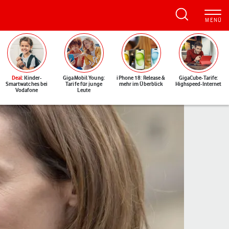
Deal
: Kinder-
GigaMobil Young:
iPhone 18: Release &
GigaCube-Tarife:
Smartwatches bei
Tarife für junge
mehr im Überblick
Highspeed-Internet
Vodafone
Leute