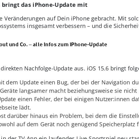
s bringt das iPhone-Update mit
re Veränderungen auf Dein iPhone gebracht. Mit solc
iebssystems insgesamt verbessern – und die Sicherhei
llout und Co. – alle Infos zum iPhone-Update
 direkten Nachfolge-Update aus. iOS 15.6 bringt fo
 mit dem Update einen Bug, der bei der Navigation du
-Geräte langsamer macht beziehungsweise sie nicht 
date einen Fehler, der bei einigen Nutzer:innen daf
bseite lädt.
löst darüber hinaus ein Problem, bei dem die Einstel
 obwohl auf dem Gerät noch genügend Speicherplatz fr
 in der TV-App ein laufendes Live-Sportspiel neu st