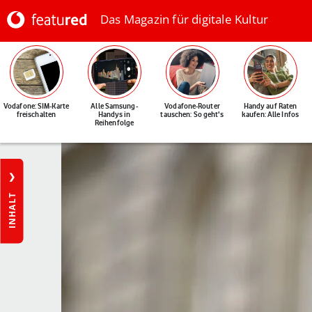
Das Magazin für digitale Kultur
Vodafone: SIM-Karte
Alle Samsung-
Vodafone-Router
Handy auf Raten
freischalten
Handys in
tauschen: So geht's
kaufen: Alle Infos
Reihenfolge
INHALT