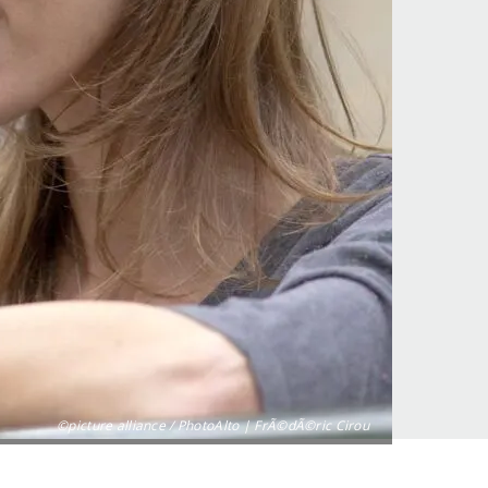
©picture alliance / PhotoAlto | FrÃ©dÃ©ric Cirou