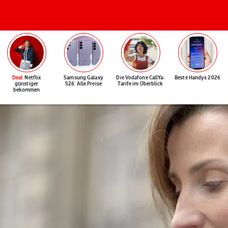
Deal
: Netflix
Samsung Galaxy
Die Vodafone CallYa-
Beste Handys 2026
günstiger
S26: Alle Preise
Tarife im Überblick
bekommen