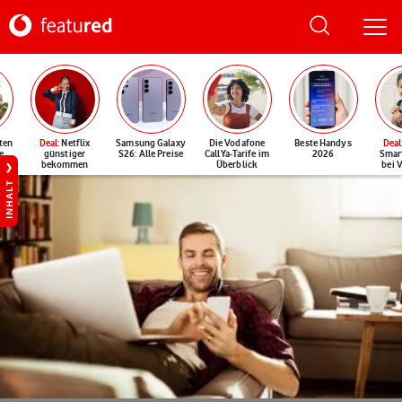
ten
Deal
: Netflix
Samsung Galaxy
Die Vodafone
Beste Handys
Deal
e
günstiger
S26: Alle Preise
CallYa-Tarife im
2026
Smar
bekommen
Überblick
bei 
INHALT