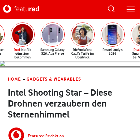
ten
Deal
: Netflix
Samsung Galaxy
Die Vodafone
Beste Handys
Deal
e
günstiger
S26: Alle Preise
CallYa-Tarife im
2026
Smar
bekommen
Überblick
bei 
HOME
»
GADGETS & WEARABLES
Intel Shooting Star – Diese
Drohnen verzaubern den
Sternenhimmel
Featured Redaktion