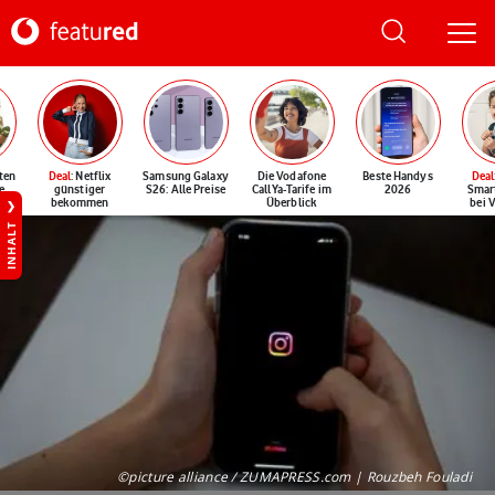
ten
Deal
: Netflix
Samsung Galaxy
Die Vodafone
Beste Handys
Deal
e
günstiger
S26: Alle Preise
CallYa-Tarife im
2026
Smar
bekommen
Überblick
bei 
INHALT
©picture alliance / ZUMAPRESS.com | Rouzbeh Fouladi