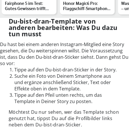
Fairphone 5 im Test:
Honor Magic6 Pro:
Was
Gutes Gewissen trifft
Flaggschiff-Smartphone
– u
geniale Bauweise
lässt Dich Apps mit den
sich
…
Du-bist-dran-Template von
anderen bearbeiten: Was Du dazu
tun musst
Du hast bei einem anderen Instagram-Mitglied eine Story
gesehen, die Du weiterspinnen willst. Die Voraussetzung
ist, dass Du den Du-bist-dran-Sticker siehst. Dann gehst Du
so vor:
Tippe auf den Du-bist-dran-Sticker in der Story.
Suche ein Foto von Deinem Smartphone aus
und ergänze anschließend Sticker, Text oder
Effekte oben in dem Template.
Tippe auf den Pfeil unten rechts, um das
Template in Deiner Story zu posten.
Möchtest Du nur sehen, wer das Template schon
genutzt hat, tippst Du auf die Profilbilder links
neben dem Du-bist-dran-Sticker.