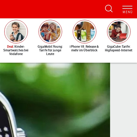
Deal
: Kinder-
GigaMobil Young:
iPhone 18: Release &
GigaCube-Tarife:
Smartwatches bei
Tarife für junge
mehr im Überblick
Highspeed-Internet
Vodafone
Leute