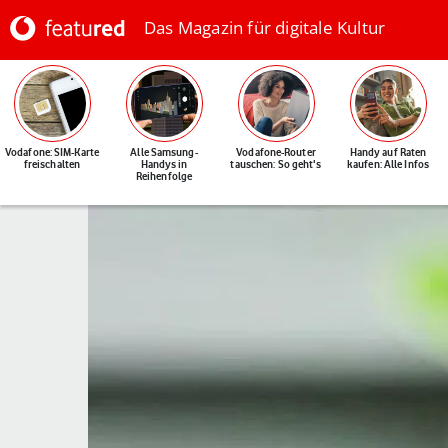
Das Magazin für digitale Kultur
Vodafone: SIM-Karte
Alle Samsung-
Vodafone-Router
Handy auf Raten
freischalten
Handys in
tauschen: So geht's
kaufen: Alle Infos
Reihenfolge