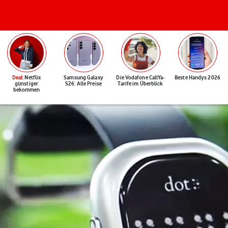
Deal
: Netflix
Samsung Galaxy
Die Vodafone CallYa-
Beste Handys 2026
günstiger
S26: Alle Preise
Tarife im Überblick
bekommen