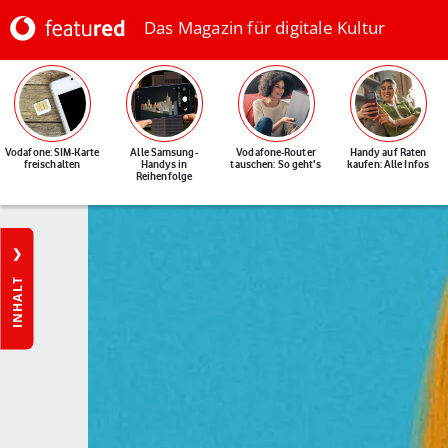
Das Magazin für digitale Kultur
Vodafone: SIM-Karte
Alle Samsung-
Vodafone-Router
Handy auf Raten
freischalten
Handys in
tauschen: So geht's
kaufen: Alle Infos
Reihenfolge
INHALT