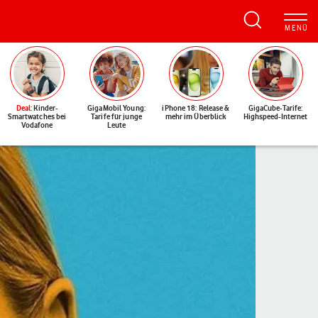
Deal
: Kinder-
GigaMobil Young:
iPhone 18: Release &
GigaCube-Tarife:
Smartwatches bei
Tarife für junge
mehr im Überblick
Highspeed-Internet
Vodafone
Leute