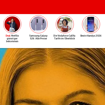
Deal
: Netflix
Samsung Galaxy
Die Vodafone CallYa-
Beste Handys 2026
günstiger
S26: Alle Preise
Tarife im Überblick
bekommen