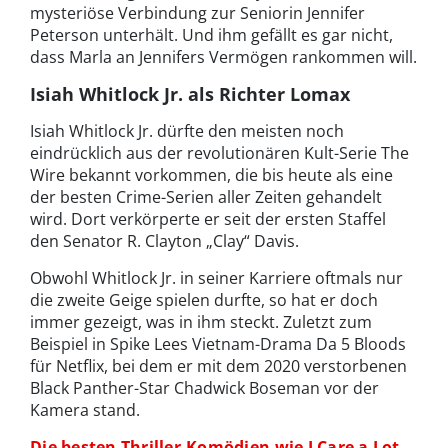
mysteriöse Verbindung zur Seniorin Jennifer
Peterson unterhält. Und ihm gefällt es gar nicht,
dass Marla an Jennifers Vermögen rankommen will.
Isiah Whitlock Jr. als Richter Lomax
Isiah Whitlock Jr. dürfte den meisten noch
eindrücklich aus der revolutionären Kult-Serie The
Wire bekannt vorkommen, die bis heute als eine
der besten Crime-Serien aller Zeiten gehandelt
wird. Dort verkörperte er seit der ersten Staffel
den Senator R. Clayton „Clay“ Davis.
Obwohl Whitlock Jr. in seiner Karriere oftmals nur
die zweite Geige spielen durfte, so hat er doch
immer gezeigt, was in ihm steckt. Zuletzt zum
Beispiel in Spike Lees Vietnam-Drama Da 5 Bloods
für Netflix, bei dem er mit dem 2020 verstorbenen
Black Panther-Star Chadwick Boseman vor der
Kamera stand.
Die besten Thriller-Komödien wie I Care a Lot