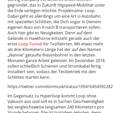
gegründet, das in Zukunft Higspeed-Mobilität unter
die Erde verlegen möchte. Projektname: Loop.
Dabei geht es allerdings um eine Art U-Autobahn
mit speziellen Schlitten, die Dich sogar in Deinem
eigenen Auto von A nach B transportieren sollen.
Auch hier gibt es Neuigkeiten. Denn auf dem
Gelände in Hawthorne entsteht gerade auch der
erste
Loop-Tunnel
für Testfahrten. Mit etwas mehr
als drei Kilometern Länge hat der auf den Namen
„Nannie“ getaufte Riesenbohrer in den letzten
Monaten ganze Arbeit geleistet. Im Dezember 2018
sollen schließlich Schienen und Stromkabel fertig
installiert sein, sodass der Testbetrieb mit den
Schlitten starten kann.
https://twitter.com/elonmusk/status/10541645439228
Im Gegensatz zu Hyperloop kommt Loop ohne
Vakuum aus und soll es in Sachen Geschwindigkeit
bei vergleichsweise langsamen 240 Kilometern pro
Stunde belassen. Eile ist trotzdem geboten, denn