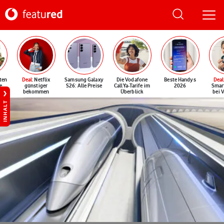
ten
Deal
: Netflix
Samsung Galaxy
Die Vodafone
Beste Handys
Deal
e
günstiger
S26: Alle Preise
CallYa-Tarife im
2026
Smar
bekommen
Überblick
bei 
INHALT