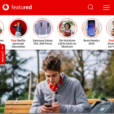
ten
Deal
: Netflix
Samsung Galaxy
Die Vodafone
Beste Handys
Deal
e
günstiger
S26: Alle Preise
CallYa-Tarife im
2026
Smar
bekommen
Überblick
bei 
INHALT