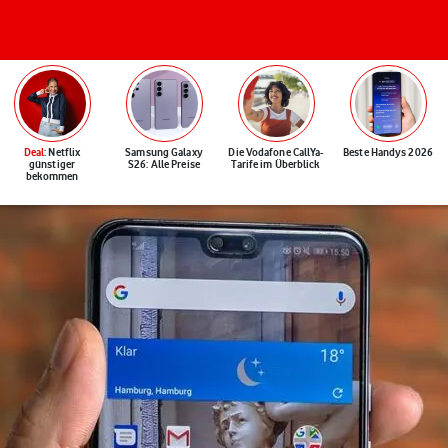
Deal
: Netflix
Samsung Galaxy
Die Vodafone CallYa-
Beste Handys 2026
günstiger
S26: Alle Preise
Tarife im Überblick
bekommen