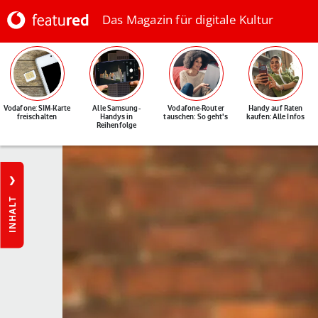
Das Magazin für digitale Kultur
Vodafone: SIM-Karte
Alle Samsung-
Vodafone-Router
Handy auf Raten
freischalten
Handys in
tauschen: So geht's
kaufen: Alle Infos
Reihenfolge
INHALT