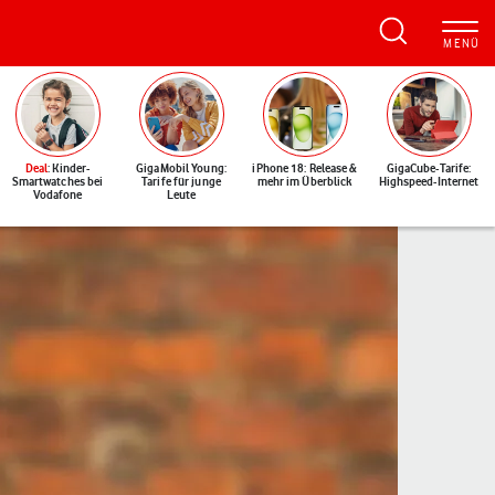
Deal
: Kinder-
GigaMobil Young:
iPhone 18: Release &
GigaCube-Tarife:
Smartwatches bei
Tarife für junge
mehr im Überblick
Highspeed-Internet
Vodafone
Leute