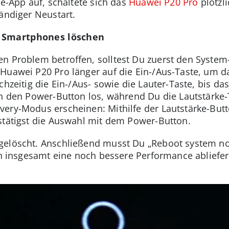
ie-App auf, schaltete sich das
Huawei P20 Pro
plötzli
ändiger Neustart.
s Smartphones löschen
hen Problem betroffen, solltest Du zuerst den Syst
Huawei P20 Pro länger auf die Ein-/Aus-Taste, um da
chzeitig die Ein-/Aus- sowie die Lauter-Taste, bis 
nn den Power-Button los, während Du die Lautstärke-T
ery-Modus erscheinen: Mithilfe der Lautstärke-But
stätigst die Auswahl mit dem Power-Button.
gelöscht. Anschließend musst Du „Reboot system no
 nun insgesamt eine noch bessere Performance ablie