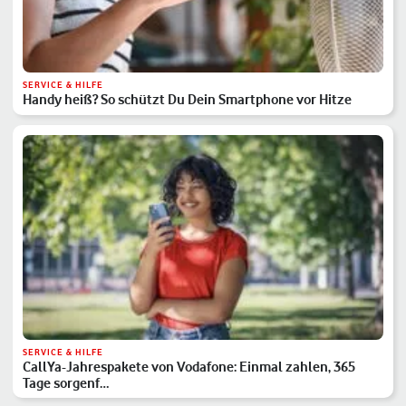
SERVICE & HILFE
Handy heiß? So schützt Du Dein Smartphone vor Hitze
SERVICE & HILFE
CallYa-Jahrespakete von Vodafone: Einmal zahlen, 365
Tage sorgenf…