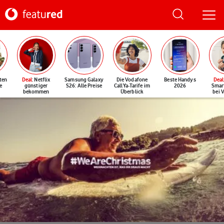
ten
Deal
: Netflix
Samsung Galaxy
Die Vodafone
Beste Handys
Deal
e
günstiger
S26: Alle Preise
CallYa-Tarife im
2026
Smar
bekommen
Überblick
bei 