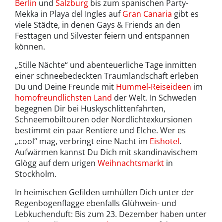
Berlin
und
Salzburg
bis zum spanischen Party-
Mekka in Playa del Ingles auf
Gran Canaria
gibt es
viele Städte, in denen Gays & Friends an den
Festtagen und Silvester feiern und entspannen
können.
„Stille Nächte“ und abenteuerliche Tage inmitten
einer schneebedeckten Traumlandschaft erleben
Du und Deine Freunde mit
Hummel-Reiseideen
im
homofreundlichsten Land
der Welt. In Schweden
begegnen Dir bei Huskyschlittenfahrten,
Schneemobiltouren oder Nordlichtexkursionen
bestimmt ein paar Rentiere und Elche. Wer es
„cool“ mag, verbringt eine Nacht im
Eishotel
.
Aufwärmen kannst Du Dich mit skandinavischem
Glögg auf dem urigen
Weihnachtsmarkt
in
Stockholm.
In heimischen Gefilden umhüllen Dich unter der
Regenbogenflagge ebenfalls Glühwein- und
Lebkuchenduft: Bis zum 23. Dezember haben unter