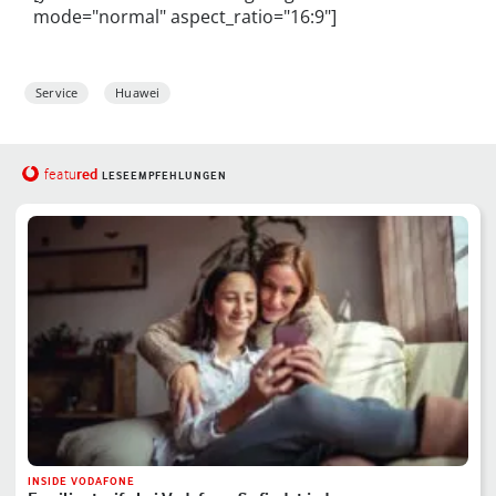
mode="normal" aspect_ratio="16:9"]
Service
Huawei
red
featu
LESEEMPFEHLUNGEN
INSIDE VODAFONE