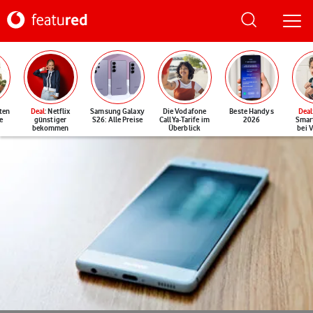
ten
Deal
: Netflix
Samsung Galaxy
Die Vodafone
Beste Handys
Deal
e
günstiger
S26: Alle Preise
CallYa-Tarife im
2026
Smar
bekommen
Überblick
bei 