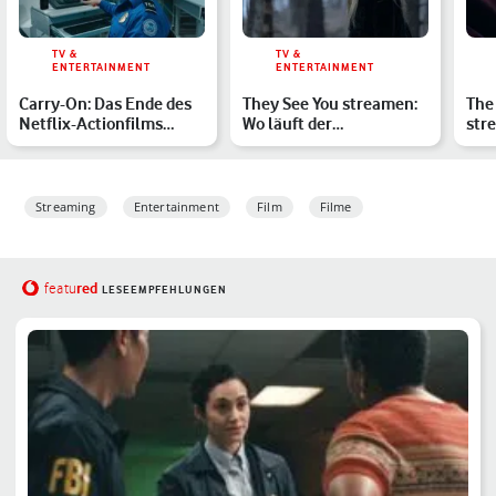
TV &
TV &
ENTERTAINMENT
ENTERTAINMENT
Carry-On: Das Ende des
They See You streamen:
The
Netflix-Actionfilms
Wo läuft der
str
erklärt
Gruselhorror mit Dakota
Hor
Fanni…
Moo
Streaming
Entertainment
Film
Filme
red
featu
LESEEMPFEHLUNGEN