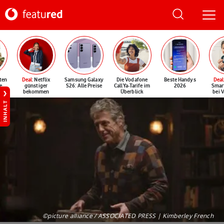
ten
Deal
: Netflix
Samsung Galaxy
Die Vodafone
Beste Handys
Deal
e
günstiger
S26: Alle Preise
CallYa-Tarife im
2026
Smar
bekommen
Überblick
bei 
INHALT
©picture alliance / ASSOCIATED PRESS | Kimberley French