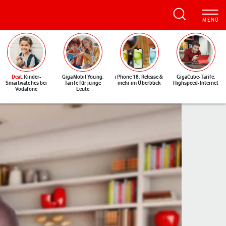
Deal
: Kinder-
GigaMobil Young:
iPhone 18: Release &
GigaCube-Tarife:
Smartwatches bei
Tarife für junge
mehr im Überblick
Highspeed-Internet
Vodafone
Leute