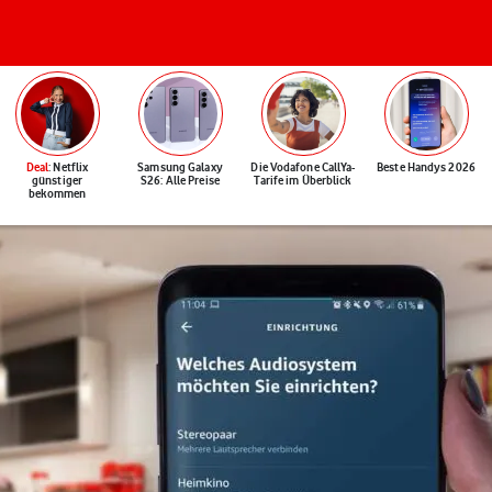
Deal
: Netflix
Samsung Galaxy
Die Vodafone CallYa-
Beste Handys 2026
günstiger
S26: Alle Preise
Tarife im Überblick
bekommen