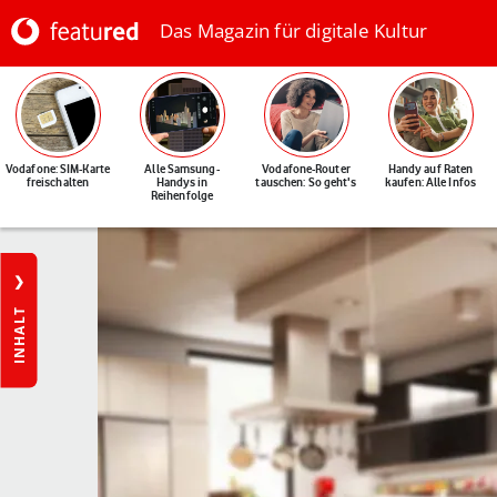
Das Magazin für digitale Kultur
Vodafone: SIM-Karte
Alle Samsung-
Vodafone-Router
Handy auf Raten
freischalten
Handys in
tauschen: So geht's
kaufen: Alle Infos
Reihenfolge
INHALT