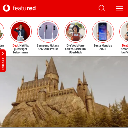
ten
Deal
: Netflix
Samsung Galaxy
Die Vodafone
Beste Handys
Deal
e
günstiger
S26: Alle Preise
CallYa-Tarife im
2026
Smar
bekommen
Überblick
bei 
INHALT