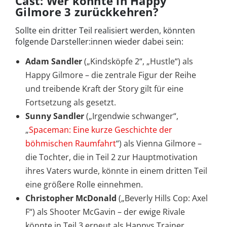
Cast: Wer könnte in Happy
Gilmore 3 zurückkehren?
Sollte ein dritter Teil realisiert werden, könnten
folgende Darsteller:innen wieder dabei sein:
Adam Sandler
(„Kindsköpfe 2“,
„Hustle“) als
Happy Gilmore – die zentrale Figur der Reihe
und treibende Kraft der Story gilt für eine
Fortsetzung als gesetzt.
Sunny Sandler
(„Irgendwie schwanger“,
„
Spaceman: Eine kurze Geschichte der
böhmischen Raumfahrt
“)
als Vienna Gilmore –
die Tochter, die in Teil 2 zur Hauptmotivation
ihres Vaters wurde, könnte in einem dritten Teil
eine größere Rolle einnehmen.
Christopher McDonald
(„Beverly Hills Cop: Axel
F“) als Shooter McGavin – der ewige Rivale
könnte in Teil 3 erneut als Happys Trainer