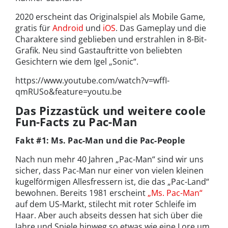
2020 erscheint das Originalspiel als Mobile Game,
gratis für
Android
und
iOS
. Das Gameplay und die
Charaktere sind geblieben und erstrahlen in 8-Bit-
Grafik. Neu sind Gastauftritte von beliebten
Gesichtern wie dem Igel „Sonic“.
https://www.youtube.com/watch?v=wffI-
qmRUSo&feature=youtu.be
Das Pizzastück und weitere coole
Fun-Facts zu Pac-Man
Fakt #1: Ms. Pac-Man und die Pac-People
Nach nun mehr 40 Jahren „Pac-Man“ sind wir uns
sicher, dass Pac-Man nur einer von vielen kleinen
kugelförmigen Allesfressern ist, die das „Pac-Land“
bewohnen. Bereits 1981 erscheint
„Ms. Pac-Man“
auf dem US-Markt, stilecht mit roter Schleife im
Haar. Aber auch abseits dessen hat sich über die
Jahre und Spiele hinweg so etwas wie eine Lore um