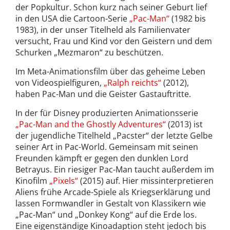
der Popkultur. Schon kurz nach seiner Geburt lief
in den USA die Cartoon-Serie
„Pac-Man“
(1982 bis
1983), in der unser Titelheld als Familienvater
versucht, Frau und Kind vor den Geistern und dem
Schurken „Mezmaron“ zu beschützen.
Im Meta-Animationsfilm über das geheime Leben
von Videospielfiguren,
„Ralph reichts“
(2012),
haben Pac-Man und die Geister Gastauftritte.
In der für Disney produzierten Animationsserie
„Pac-Man and the Ghostly Adventures“
(2013) ist
der jugendliche Titelheld „Pacster“ der letzte Gelbe
seiner Art in Pac-World. Gemeinsam mit seinen
Freunden kämpft er gegen den dunklen Lord
Betrayus. Ein riesiger Pac-Man taucht außerdem im
Kinofilm
„Pixels“
(2015) auf. Hier missinterpretieren
Aliens frühe Arcade-Spiele als Kriegserklärung und
lassen Formwandler in Gestalt von Klassikern wie
„Pac-Man“ und „Donkey Kong“ auf die Erde los.
Eine eigenständige Kinoadaption steht jedoch bis