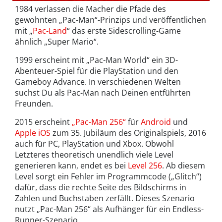
1984 verlassen die Macher die Pfade des
gewohnten „Pac-Man“-Prinzips und veröffentlichen
mit „
Pac-Land
“ das erste Sidescrolling-Game
ähnlich „Super Mario“.
1999 erscheint mit „Pac-Man World“ ein 3D-
Abenteuer-Spiel für die PlayStation und den
Gameboy Advance. In verschiedenen Welten
suchst Du als Pac-Man nach Deinen entführten
Freunden.
2015 erscheint
„Pac-Man 256“
für
Android
und
Apple iOS
zum 35. Jubiläum des Originalspiels, 2016
auch für PC, PlayStation und Xbox. Obwohl
Letzteres theoretisch unendlich viele Level
generieren kann, endet es bei
Level 256
. Ab diesem
Level sorgt ein Fehler im Programmcode („Glitch“)
dafür, dass die rechte Seite des Bildschirms in
Zahlen und Buchstaben zerfällt. Dieses Szenario
nutzt „Pac-Man 256“ als Aufhänger für ein Endless-
Runner-Szenario.