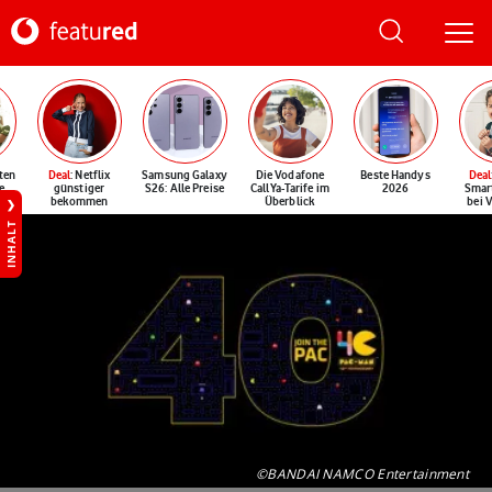
ten
Deal
: Netflix
Samsung Galaxy
Die Vodafone
Beste Handys
Deal
e
günstiger
S26: Alle Preise
CallYa-Tarife im
2026
Smar
bekommen
Überblick
bei 
INHALT
©BANDAI NAMCO Entertainment