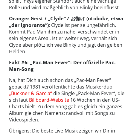
spielt Inkys eigener Standort auch eine wichtige
Rolle und wird maßgeblich von Blinky beeinflusst.
Oranger Geist / „Clyde“ / お惚け (otoboke, etwa
„der Ignorante“)
: Clyde ist per se ungefährlich.
Kommt Pac-Man ihm zu nahe, verschwindet er in
sein eigenes Areal. Ist er weiter weg, verhält sich
Clyde aber plötzlich wie Blinky und jagt den gelben
Helden.
Fakt #6: „Pac-Man Fever“: Der offizielle Pac-
Man-Song
Na, hat Dich auch schon das „Pac-Man Fever“
gepackt? 1981 veröffentlichte das Musikerduo
„Buckner & Garcia“
die Single „Pack-Man Fever“, die
sich laut
Billboard-Website
16 Wochen in den US-
Charts hielt. Zu dem Song gab es gleich ein ganzes
Album gleichen Namens; randvoll mit Songs zu
Videospielen.
Übrigens: Die beste Live-Musik zeigen wir Dir in