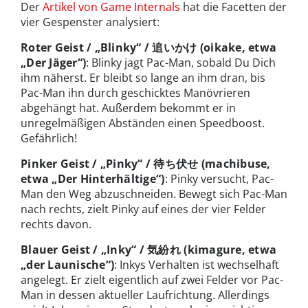
Der
Artikel von Game Internals
hat die Facetten der
vier Gespenster analysiert:
Roter Geist / „Blinky“ / 追いかけ (oikake, etwa
„Der Jäger“)
: Blinky jagt Pac-Man, sobald Du Dich
ihm näherst. Er bleibt so lange an ihm dran, bis
Pac-Man ihn durch geschicktes Manövrieren
abgehängt hat. Außerdem bekommt er in
unregelmäßigen Abständen einen Speedboost.
Gefährlich!
Pinker Geist / „Pinky“ / 待ち伏せ (machibuse,
etwa „Der Hinterhältige“)
: Pinky versucht, Pac-
Man den Weg abzuschneiden. Bewegt sich Pac-Man
nach rechts, zielt Pinky auf eines der vier Felder
rechts davon.
Blauer Geist / „Inky“ / 気紛れ (kimagure, etwa
„der Launische“)
: Inkys Verhalten ist wechselhaft
angelegt. Er zielt eigentlich auf zwei Felder vor Pac-
Man in dessen aktueller Laufrichtung. Allerdings