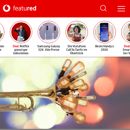
ten
Deal
: Netflix
Samsung Galaxy
Die Vodafone
Beste Handys
Deal
e
günstiger
S26: Alle Preise
CallYa-Tarife im
2026
Smar
bekommen
Überblick
bei 