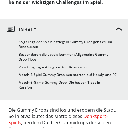
keine der wichtigen Challenges im Spiel.
So gelingt der Spieleinstieg: In Gummy Drop geht es um
Ressourcen
Besser durch die Levels kommen: Allgemeine Gummy
Drop Tipps
Vom Umgang mit begrenzten Ressourcen
Match-3-Spiel Gummy Drop neu starten auf Handy und PC
Match-3-Game Gummy Drop: Die besten Tipps in
Kurzform
Die Gummy Drops sind los und erobern die Stadt.
So in etwa lautet das Motto dieses
Denksport-
Spiels
, bei dem Du drei Gummidrops derselben