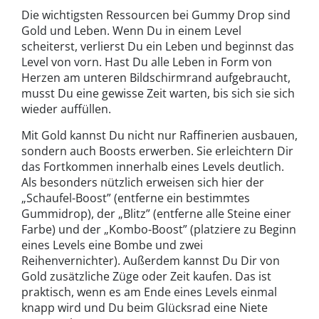
Die wichtigsten Ressourcen bei Gummy Drop sind
Gold und Leben. Wenn Du in einem Level
scheiterst, verlierst Du ein Leben und beginnst das
Level von vorn. Hast Du alle Leben in Form von
Herzen am unteren Bildschirmrand aufgebraucht,
musst Du eine gewisse Zeit warten, bis sich sie sich
wieder auffüllen.
Mit Gold kannst Du nicht nur Raffinerien ausbauen,
sondern auch Boosts erwerben. Sie erleichtern Dir
das Fortkommen innerhalb eines Levels deutlich.
Als besonders nützlich erweisen sich hier der
„Schaufel-Boost” (entferne ein bestimmtes
Gummidrop), der „Blitz” (entferne alle Steine einer
Farbe) und der „Kombo-Boost” (platziere zu Beginn
eines Levels eine Bombe und zwei
Reihenvernichter). Außerdem kannst Du Dir von
Gold zusätzliche Züge oder Zeit kaufen. Das ist
praktisch, wenn es am Ende eines Levels einmal
knapp wird und Du beim Glücksrad eine Niete