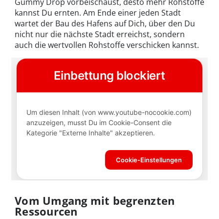
Gummy Drop vorbeischaust, desto mehr Rohstoffe
kannst Du ernten. Am Ende einer jeden Stadt
wartet der Bau des Hafens auf Dich, über den Du
nicht nur die nächste Stadt erreichst, sondern
auch die wertvollen Rohstoffe verschicken kannst.
Vom Umgang mit begrenzten
Ressourcen