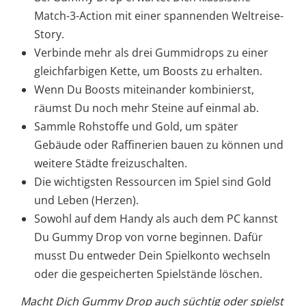
Match-3-Action mit einer spannenden Weltreise-
Story.
Verbinde mehr als drei Gummidrops zu einer
gleichfarbigen Kette, um Boosts zu erhalten.
Wenn Du Boosts miteinander kombinierst,
räumst Du noch mehr Steine auf einmal ab.
Sammle Rohstoffe und Gold, um später
Gebäude oder Raffinerien bauen zu können und
weitere Städte freizuschalten.
Die wichtigsten Ressourcen im Spiel sind Gold
und Leben (Herzen).
Sowohl auf dem Handy als auch dem PC kannst
Du Gummy Drop von vorne beginnen. Dafür
musst Du entweder Dein Spielkonto wechseln
oder die gespeicherten Spielstände löschen.
Macht Dich Gummy Drop auch süchtig oder spielst