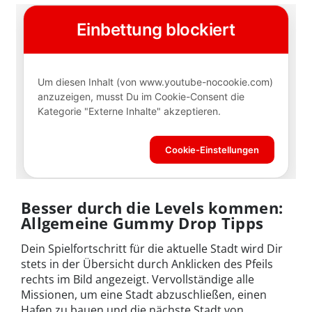
Besser durch die Levels kommen:
Allgemeine Gummy Drop Tipps
Dein Spielfortschritt für die aktuelle Stadt wird Dir
stets in der Übersicht durch Anklicken des Pfeils
rechts im Bild angezeigt. Vervollständige alle
Missionen, um eine Stadt abzuschließen, einen
Hafen zu bauen und die nächste Stadt von