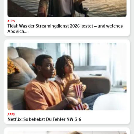
APPS
Tidal: Was der Streamingdienst 2026 kostet – und welches
Abo sich…
APPS
Netflix: So behebst Du Fehler NW-3-6