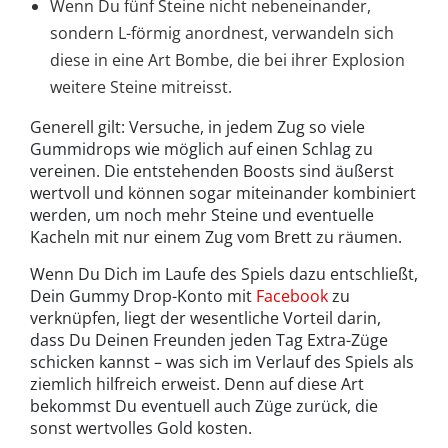
Wenn Du fünf Steine nicht nebeneinander,
sondern L-förmig anordnest, verwandeln sich
diese in eine Art Bombe, die bei ihrer Explosion
weitere Steine mitreisst.
Generell gilt: Versuche, in jedem Zug so viele
Gummidrops wie möglich auf einen Schlag zu
vereinen. Die entstehenden Boosts sind äußerst
wertvoll und können sogar miteinander kombiniert
werden, um noch mehr Steine und eventuelle
Kacheln mit nur einem Zug vom Brett zu räumen.
Wenn Du Dich im Laufe des Spiels dazu entschließt,
Dein Gummy Drop-Konto mit
Facebook
zu
verknüpfen, liegt der wesentliche Vorteil darin,
dass Du Deinen Freunden jeden Tag Extra-Züge
schicken kannst – was sich im Verlauf des Spiels als
ziemlich hilfreich erweist. Denn auf diese Art
bekommst Du eventuell auch Züge zurück, die
sonst wertvolles Gold kosten.