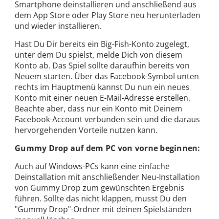
Smartphone deinstallieren und anschließend aus
dem App Store oder Play Store neu herunterladen
und wieder installieren.
Hast Du Dir bereits ein Big-Fish-Konto zugelegt,
unter dem Du spielst, melde Dich von diesem
Konto ab. Das Spiel sollte daraufhin bereits von
Neuem starten. Über das Facebook-Symbol unten
rechts im Hauptmenü kannst Du nun ein neues
Konto mit einer neuen E-Mail-Adresse erstellen.
Beachte aber, dass nur ein Konto mit Deinem
Facebook-Account verbunden sein und die daraus
hervorgehenden Vorteile nutzen kann.
Gummy Drop auf dem PC von vorne beginnen:
Auch auf Windows-PCs kann eine einfache
Deinstallation mit anschließender Neu-Installation
von Gummy Drop zum gewünschten Ergebnis
führen. Sollte das nicht klappen, musst Du den
"Gummy Drop"-Ordner mit deinen Spielständen