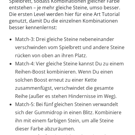
Spielbrett, sodass Kombinationen gleicher Farbe
entstehen – je mehr gleiche Steine, umso besser.
Die ersten Level werden hier für eine Art Tutorial
genutzt, damit Du die einzelnen Kombinationen
besser kennenlernst:
Match-3: Drei gleiche Steine nebeneinander
verschwinden vom Spielbrett und andere Steine
rücken von oben an ihren Platz.
Match-4: Vier gleiche Steine kannst Du zu einem
Reihen-Boost kombinieren. Wenn Du einen
solchen Boost erneut zu einer Kette
zusammenfügst, verschwindet die gesamte
Reihe (außer es stehen Hindernisse im Weg).
Match-5: Bei fünf gleichen Steinen verwandelt
sich der Gummidrop in einen Blitz. Kombiniere
ihn mit einem farbigen Stein, um alle Steine
dieser Farbe abzuräumen.