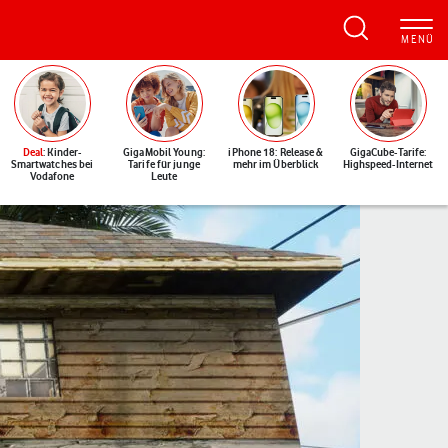
Deal
: Kinder-
GigaMobil Young:
iPhone 18: Release &
GigaCube-Tarife:
Smartwatches bei
Tarife für junge
mehr im Überblick
Highspeed-Internet
Vodafone
Leute