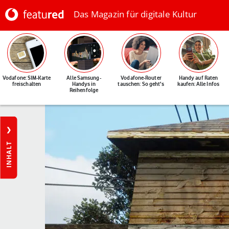
Das Magazin für digitale Kultur
Vodafone: SIM-Karte
Alle Samsung-
Vodafone-Router
Handy auf Raten
freischalten
Handys in
tauschen: So geht's
kaufen: Alle Infos
Reihenfolge
INHALT