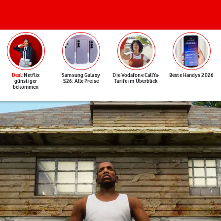
Deal
: Netflix
Samsung Galaxy
Die Vodafone CallYa-
Beste Handys 2026
günstiger
S26: Alle Preise
Tarife im Überblick
bekommen