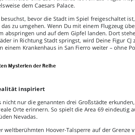
elsweise dem Caesars Palace.
esuchst, bevor die Stadt im Spiel freigeschaltet ist, 
um das zu umgehen. Wenn Du mit einem Flugzeug über
m abspringen und auf dem Gipfel landen. Dort stehen
er in Richtung Stadt springst, wird Deine Figur CJ 
in einem Krankenhaus in San Fierro weiter – ohne Pol
ten Mysterien der Reihe
alität inspiriert
s nicht nur die genannten drei Großstädte erkunden
eale Orte erinnern. So spielt die Area 69 eindeutig a
Süden Nevadas.
r weltberühmten Hoover-Talsperre auf der Grenze 