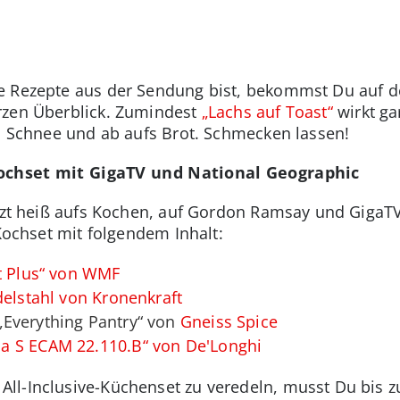
 Rezepte aus der Sendung bist, bekommst Du auf der
rzen Überblick. Zumindest
„Lachs auf Toast“
wirkt gar
en Schnee und ab aufs Brot. Schmecken lassen!
Kochset mit GigaTV und National Geographic
jetzt heiß aufs Kochen, auf Gordon Ramsay und Giga
-Kochset mit folgendem Inhalt:
et Plus“ von WMF
delstahl von Kronenkraft
Everything Pantry“ von
Gneiss Spice
ca S ECAM 22.110.B“ von De'Longhi
ll-Inclusive-Küchenset zu veredeln, musst Du bis 