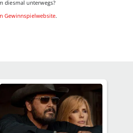
em diesmal unterwegs?
len Gewinnspielwebsite
.