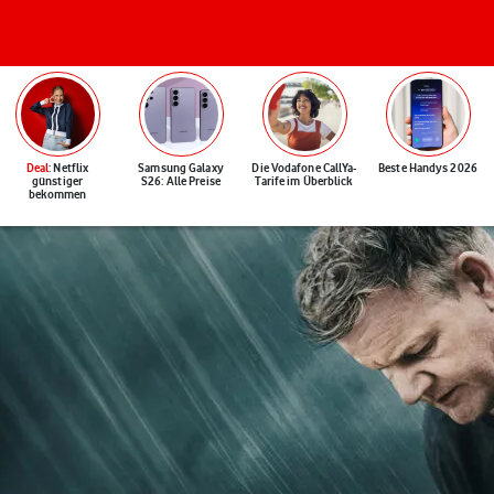
Deal
: Netflix
Samsung Galaxy
Die Vodafone CallYa-
Beste Handys 2026
günstiger
S26: Alle Preise
Tarife im Überblick
bekommen