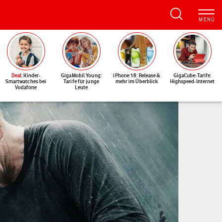
Deal
: Kinder-
GigaMobil Young:
iPhone 18: Release &
GigaCube-Tarife:
Smartwatches bei
Tarife für junge
mehr im Überblick
Highspeed-Internet
Vodafone
Leute