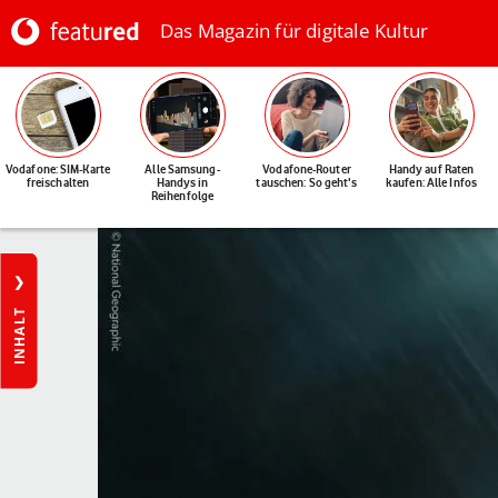
Das Magazin für digitale Kultur
Vodafone: SIM-Karte
Alle Samsung-
Vodafone-Router
Handy auf Raten
freischalten
Handys in
tauschen: So geht's
kaufen: Alle Infos
Reihenfolge
INHALT