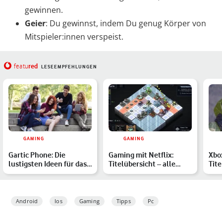
gewinnen.
Geier
: Du gewinnst, indem Du genug Körper von
Mitspieler:innen verspeist.
red
featu
LESEEMPFEHLUNGEN
GAMING
GAMING
Gartic Phone: Die
Gaming mit Netflix:
Xbo
lustigsten Ideen für das
Titelübersicht – alle
Tite
Onlinespiel
Spiele, die im Abo enth…
ver
Mär
Android
Ios
Gaming
Tipps
Pc