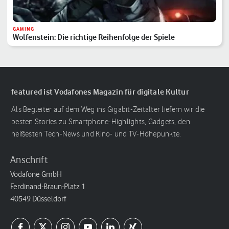
GAMING
Wolfenstein: Die richtige Reihenfolge der Spiele
featured ist Vodafones Magazin für digitale Kultur
Als Begleiter auf dem Weg ins Gigabit-Zeitalter liefern wir die
besten Stories zu Smartphone-Highlights, Gadgets, den
heißesten Tech-News und Kino- und TV-Höhepunkte.
Anschrift
Vodafone GmbH
Ferdinand-Braun-Platz 1
40549 Düsseldorf