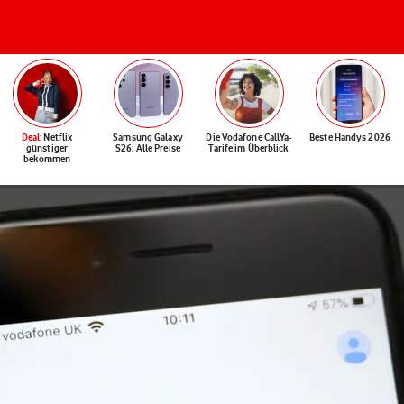
Deal
: Netflix
Samsung Galaxy
Die Vodafone CallYa-
Beste Handys 2026
günstiger
S26: Alle Preise
Tarife im Überblick
bekommen