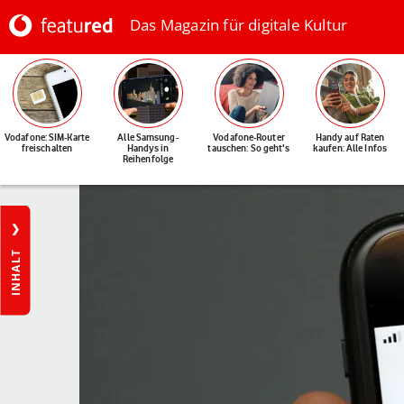
Das Magazin für digitale Kultur
Vodafone: SIM-Karte
Alle Samsung-
Vodafone-Router
Handy auf Raten
freischalten
Handys in
tauschen: So geht's
kaufen: Alle Infos
Reihenfolge
INHALT