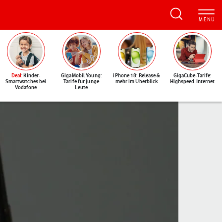
Deal
: Kinder-
GigaMobil Young:
iPhone 18: Release &
GigaCube-Tarife:
Smartwatches bei
Tarife für junge
mehr im Überblick
Highspeed-Internet
Vodafone
Leute