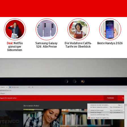
Deal
: Netflix
Samsung Galaxy
Die Vodafone CallYa-
Beste Handys 2026
günstiger
S26: Alle Preise
Tarife im Überblick
bekommen