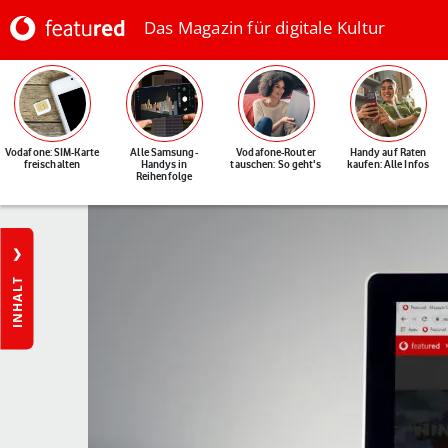
Das Magazin für digitale Kultur
Vodafone: SIM-Karte
Alle Samsung-
Vodafone-Router
Handy auf Raten
freischalten
Handys in
tauschen: So geht's
kaufen: Alle Infos
Reihenfolge
INHALT