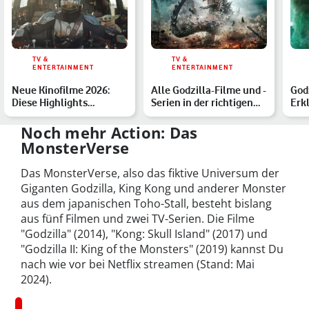
TV &
TV &
ENTERTAINMENT
ENTERTAINMENT
Neue Kinofilme 2026:
Alle Godzilla-Filme und -
Godz
Diese Highlights
Serien in der richtigen
Erk
erwarten Dich
Reihenfolge
Mon
Noch mehr Action: Das
MonsterVerse
D
as MonsterVerse, also das fiktive Universum der
Giganten Godzilla, King Kong und anderer Monster
aus dem japanischen Toho-Stall, besteht bislang
aus fünf Filmen und zwei TV-Serien. Die Filme
"Godzilla" (2014), "Kong: Skull Island" (2017) und
"Godzilla II: King of the Monsters" (2019) kannst Du
nach wie vor bei Netflix streamen (Stand: Mai
2024).