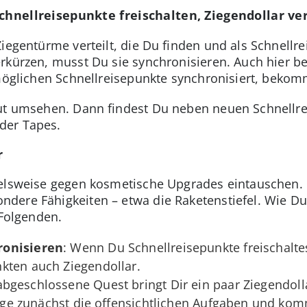
Schnellreisepunkte freischalten, Ziegendollar 
iegentürme verteilt, die Du finden und als Schnellre
rkürzen, musst Du sie synchronisieren. Auch hier be
 möglichen Schnellreisepunkte synchronisiert, beko
gut umsehen. Dann findest Du neben neuen Schnellre
der Tapes.
r
ielsweise gegen kosmetische Upgrades eintauschen
dere Fähigkeiten – etwa die Raketenstiefel. Wie Du
 Folgenden.
ronisieren
: Wenn Du Schnellreisepunkte freischaltes
kten auch Ziegendollar.
 abgeschlossene Quest bringt Dir ein paar Ziegendol
dige zunächst die offensichtlichen Aufgaben und komm