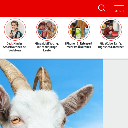
Deal
: Kinder-
GigaMobil Young:
iPhone 18: Release &
GigaCube-Tarife:
Smartwatches bei
Tarife für junge
mehr im Überblick
Highspeed-Internet
Vodafone
Leute