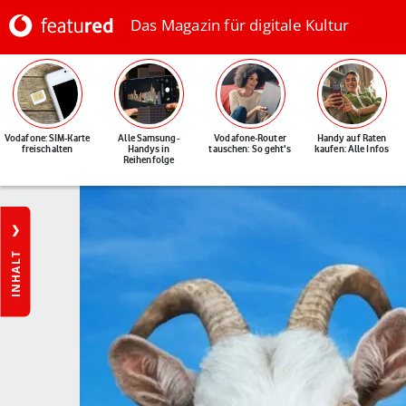
Das Magazin für digitale Kultur
Vodafone: SIM-Karte
Alle Samsung-
Vodafone-Router
Handy auf Raten
freischalten
Handys in
tauschen: So geht's
kaufen: Alle Infos
Reihenfolge
INHALT