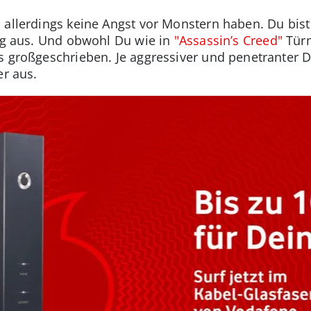
 allerdings keine Angst vor Monstern haben. Du bist
tig aus. Und obwohl Du wie in
"Assassin’s Creed"
Türm
s großgeschrieben. Je aggressiver und penetranter Du
er aus.