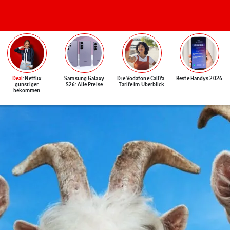
Deal
: Netflix
Samsung Galaxy
Die Vodafone CallYa-
Beste Handys 2026
günstiger
S26: Alle Preise
Tarife im Überblick
bekommen