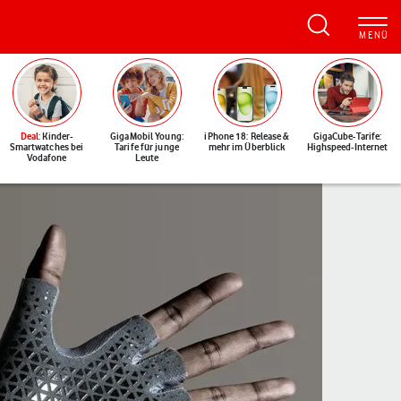
Deal
: Kinder-
GigaMobil Young:
iPhone 18: Release &
GigaCube-Tarife:
Smartwatches bei
Tarife für junge
mehr im Überblick
Highspeed-Internet
Vodafone
Leute