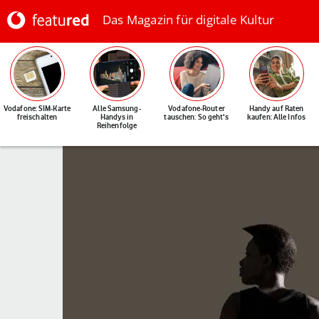
Das Magazin für digitale Kultur
Vodafone: SIM-Karte
Alle Samsung-
Vodafone-Router
Handy auf Raten
freischalten
Handys in
tauschen: So geht's
kaufen: Alle Infos
Reihenfolge