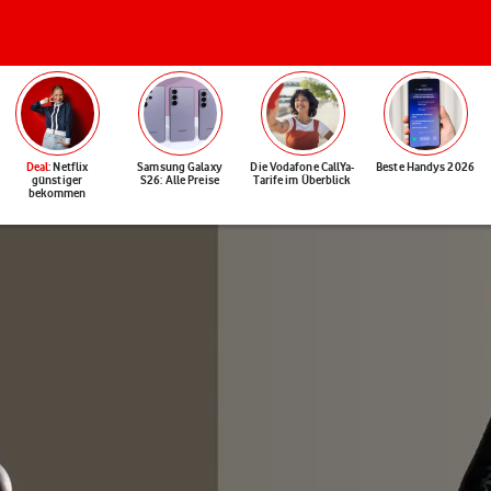
Deal
: Netflix
Samsung Galaxy
Die Vodafone CallYa-
Beste Handys 2026
günstiger
S26: Alle Preise
Tarife im Überblick
bekommen