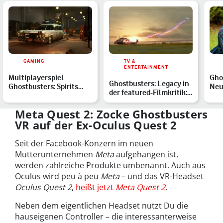
GAMING
TV &
ENTERTAINMENT
Multiplayerspiel
Gho
Ghostbusters: Legacy in
Ghostbusters: Spirits
Neu
der featured-Filmkritik:
Unleashed angekündigt
virt
Geisterreiches S…
− Au…
Meta Quest 2: Zocke Ghostbusters
VR auf der Ex-Oculus Quest 2
Seit der Facebook-Konzern im neuen
Mutterunternehmen
Meta
aufgehangen ist,
werden zahlreiche Produkte umbenannt. Auch aus
Oculus wird peu à peu
Meta
– und das VR-Headset
Oculus Quest 2
,
heißt jetzt
Meta Quest 2
.
Neben dem eigentlichen Headset nutzt Du die
hauseigenen Controller – die interessanterweise