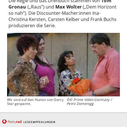
Die Regie und das Drehbuch stammen von
Tom
Gronau
(„Raus“) und
Max Wolter
(„Dem Horizont
so nah“). Die Discounter-Macher:innen Ina-
Christina Kersten, Carsten Kelber und Frank Buchs
produzieren die Serie.
Wir sind auf den Humor von Gerry
©© Prime Video Germany /
Star gespannt.
Petro Domenigg
red
featu
LESEEMPFEHLUNGEN