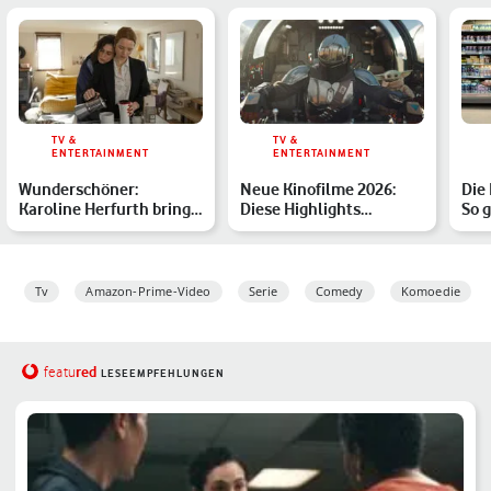
TV &
TV &
ENTERTAINMENT
ENTERTAINMENT
Wunderschöner:
Neue Kinofilme 2026:
Die 
Karoline Herfurth bringt
Diese Highlights
So 
Wunderschön-
erwarten Dich
Seri
Fortsetzung –…
Tv
Amazon-Prime-Video
Serie
Comedy
Komoedie
red
featu
LESEEMPFEHLUNGEN